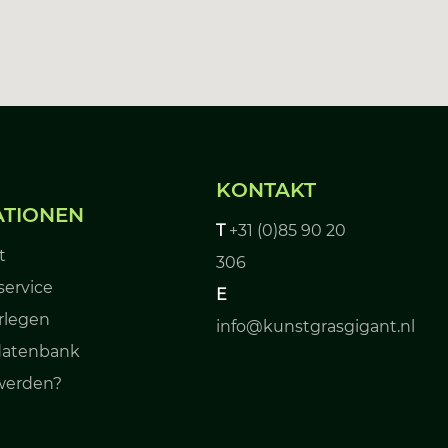
KONTAKT
ATIONEN
T
+31 (0)85 90 20
t
306
ervice
E
rlegen
info@kunstgrasgigant.nl
datenbank
werden?