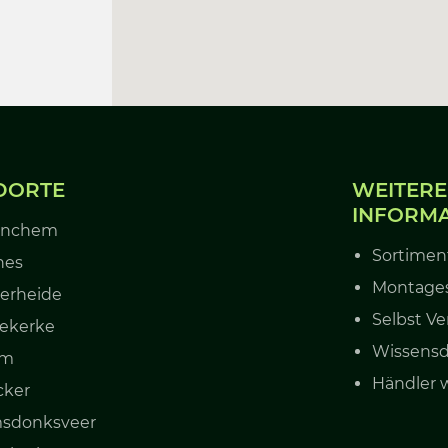
DORTE
WEITERE
INFORM
inchem
Sortimen
nes
Montages
erheide
Selbst Ve
ekerke
Wissens
um
Händler 
cker
sdonksveer