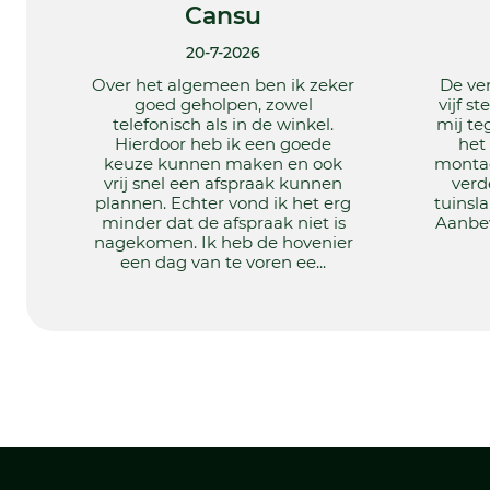
Cansu
20-7-2026
Over het algemeen ben ik zeker
De ve
goed geholpen, zowel
vijf s
telefonisch als in de winkel.
mij te
Hierdoor heb ik een goede
het 
keuze kunnen maken en ook
montag
vrij snel een afspraak kunnen
verd
plannen. Echter vond ik het erg
tuinsl
minder dat de afspraak niet is
Aanbev
nagekomen. Ik heb de hovenier
een dag van te voren ee...