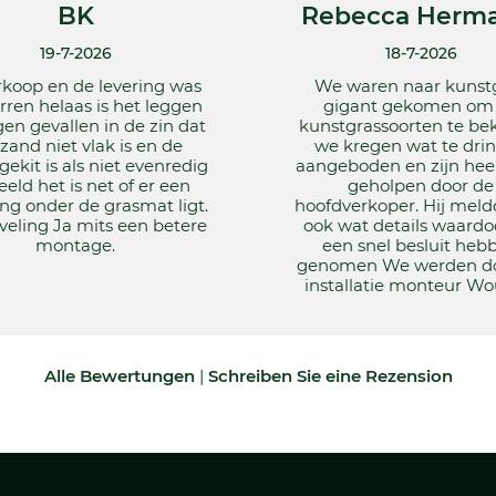
BK
Rebecca Herma
19-7-2026
18-7-2026
rkoop en de levering was
We waren naar kunst
terren helaas is het leggen
gigant gekomen om
gen gevallen in de zin dat
kunstgrassoorten te bek
zand niet vlak is en de
we kregen wat te dri
ekit is als niet evenredig
aangeboden en zijn hee
eeld het is net of er een
geholpen door de
ang onder de grasmat ligt.
hoofdverkoper. Hij meld
eling Ja mits een betere
ook wat details waardo
montage.
een snel besluit heb
genomen We werden do
installatie monteur Wou
Alle Bewertungen
|
Schreiben Sie eine Rezension