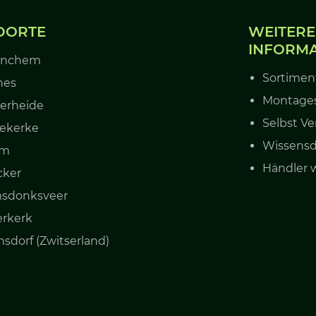
DORTE
WEITERE
INFORM
inchem
Sortimen
nes
Montages
erheide
Selbst Ve
ekerke
Wissens
um
Händler 
cker
sdonksveer
erkerk
sdorf (Zwitserland)