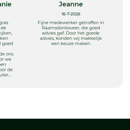
nie
Jeanne
16-7-2026
gras
Fijne medewerker getroffen in
 de
Raamsdonksveer, die goed
ijken,
advies gaf. Door het goede
nken
advies, konden wij makkelijk
l goed
een keuze maken
de ons
or we
ben
or de
ter...